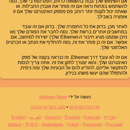
אם השימוש שלך גבוה בהשוואה לרוחב הפס המרבי שלך, נסה
להשתמש בפחות וראה אם זה פותר את אובדן החבילות. או
שאתה יכול לקנות יותר רוחב פס מספק האינטרנט שלך אם זו
אופציה בשבילך.
לאחר מכן, בדוק את כל החומרה שלך. בדוק אם זה עובד
במחשבים אחרים ברשת שלך. נסה לחבר את המודם שלך (או
היכן שממנו מגיע חיבור ה-Ethernet שלך) ישירות למחשב, אם
אפשר. אם זה כן פותר את זה, נסה להחליף את הנתב או הכרטיס
האלחוטי שלך.
אם זה לא עובד דרך Ethernet, זה כנראה בקצה של ספק
האינטרנט שלך, והוא יצטרך לתקן את זה. אתה צריך לנסות
להתקשר אליהם, להודיע להם על הבעיות שלך ומה ניסית,
ולהתפלל שהם יעשו משהו בנידון.
נעשה על ידי
Matthew Miner
מדיניות הפרטיות
•
מצב ניגודיות גבוהה
עברית
Français
Español
Deutsch
العربية
English
Italiano
한국어
Nederlands
Polski
Português
Русский