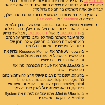
יותר בדיקות
עם גדלים קטנים יותר וחבילות פחות תכופות כדי
לראות אם זה עובד טוב עם שימוש פחות אינטנסיבי. אתה יכול גם
לבדוק אם אתה משתמש ברוחב פס גדול מדי:
הרץ בדיקת מהירות כדי למצוא את רוחב הפס המרבי שלך,
כנראה ב-
Speedtest
או
ב-Fast.com
.
השווה את השימוש הנוכחי ברוחב הפס שלך בדרך כלשהי:
בדוק את דף רוחב הפס של הנתב שלך. בדרך כלל זה
ב
-192.168.1.1
או אולי
192.168.0.1
, אבל איך בדיוק
כל זה עובד משתנה מאוד לפי נתב. בדיקה על הנתב
היא האפשרות הטובה ביותר שכן יש לה יתרון של
הצגת כל המכשירים המחוברים לרשת.
ב-Windows, פתח את Resource Monitor ובדוק את
הכרטיסייה Network או פתח את מנהל המשימות
ובדוק את הכרטיסייה ביצועים.
ב-MacOS, פתח את פעילות המערכת וסמן את
הכרטיסייה רשת.
בלינוקס, ישנם כלים רבים שאולי תרצו להשתמש בהם
כמו bmon, slurm, tcptrack, ifotp, nethogs,
speedometer, iptraf ועוד המון. אם אתה משתמש
בלינוקס, כנראה שאתה יכול להבין זאת בעצמך.
ב-Ubuntu או Mint, אתה יכול גם לפתוח את System
Monitor ולבדוק את המשאבים.