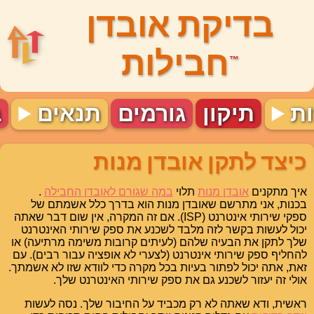
בדיקת אובדן
חבילות
™
ות
תיקון
גורמים
תנאים
ב
כיצד לתקן אובדן מנות
איך מתקנים
אובדן מנות
תלוי
במה שגורם לאובדן החבילה
.
בכנות, אני מתרשם שאובדן מנות הוא בדרך כלל אשמתם של
ספקי שירותי אינטרנט (ISP). אם זה המקרה, אין שום דבר שאתה
יכול לעשות בקשר לזה מלבד לשכנע את ספק שירותי האינטרנט
שלך לתקן את הבעיה שלהם (לעיתים קרובות משימה מרתיעה) או
להחליף ספק שירותי אינטרנט (לצערי לא אופציה עבור רבים). עם
זאת, אתה יכול לפתור בעיות בכל מקרה כדי לוודא שזו לא אשמתך.
אולי זה יעזור לשכנע גם את ספק שירותי האינטרנט שלך.
ראשית, ודא שאתה לא רק מכביד על החיבור שלך. נסה לעשות