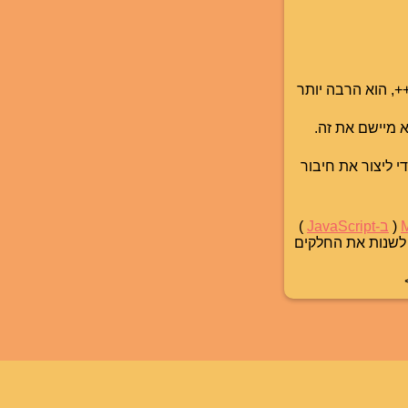
שהיותו C++, הוא הרבה יותר
(מכיוון שהוא לא מיישם את זה.
שרת STUN הציבורי החינמי של גוגל (stun.l.google.com:19302) כדי ליצור את חיבור
(
ב-JavaScript
)
 לשנות את החלקים