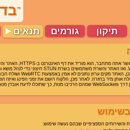
בדי
™
תיקון
גורמים
תנאים
ה
ברמה הבסיסית, כאשר אתה מתחבר, הוא מ
חיבור WebSockets, ואז האתר והשרת משתמשים בשרת STUN חיצ
WebRTC. לאחר מכן, האתר מקים ערוץ 
ח אותן מיד בחזרה. לאחר מכן, הלקוח רושם את זמני הפינג ואיזה הו
השרת גם שולח יומן דרך WebSockets שמהם הרכיבו מנות, כך שתוכלו לדעת 
בשימוש
ות והשירותים הספציפיים שבהם נעשה שימוש: