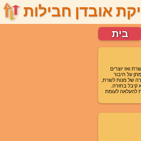
קת אובדן חבילות
בית
וריד את דף האינטרנט ב-HTTPS, האתר והשרת ואז יוצרים
וני כדי לנהל משא ומתן על חיבור
נתונים לא אמין באמצעות WebRTC ושולח חבורה של מנות לשרת,
א קיבל בחזרה.
אובדן מנות להעלאה לעומת