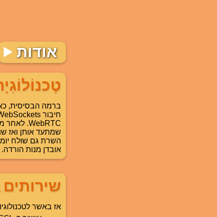
אודות
טֶכנוֹלוֹגִיָ
שמתעד אותן ואז שול
אובדן מנות הורדה.
שירותים 
אז באשר לטכנולוגי