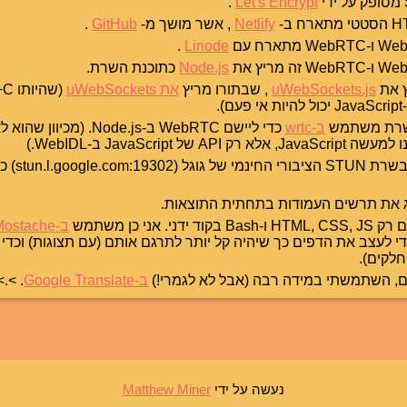
.
Let's Encrypt
Netlify
, אשר מושך מ-
GitHub
.
.
Linode
Node.js
כתוכנת השרת.
uWebSockets.js
, שבתורו מריץ
את uWebSockets
(
).
שרת משתמש
ב-wrtc
כדי ליישם WebRTC ב-Node.js. 
אני משתמש ב
 את תרשים העמודות בתחתית התוצאות.
ידני. אני כן משתמש
ב-Mostache
 לעצב את הדפים כך שיהיה קל יותר לתרגם אותם (עם תצוגות) וכדי
חלקים).
ום, השתמשתי במידה רבה (אבל לא לגמרי!)
ב-Google Translate
. >.>
נעשה על ידי
Matthew Miner