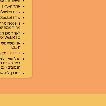
אישור ה-SSL מסופק על ידי
אתר ה-HTTPS הסטטי מתארח ב-
שרת WebSocket ו-WebRTC מתארח עם
שרת WebSocket ו-WebRTC זה מריץ את
Node.js מריץ את
מהיר ממה ש-JavaScript יכול להיות אי פעם
לאחר מכן ה
WebRTC אינו למעשה JavaScript, אלא רק API של JavaScript ב-WebIDL.)
ה-ICE.
Chart.js
מציג
הכל הוא בעצם רק HTML, CSS, JS ו-Bash בקוד 
בצד השרת כדי
הנפוצים (עם 
כמו כן, לתרג